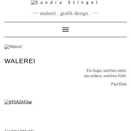
Skip
to
malerei . grafik design .
content
Toggle Navigation
WALEREI
Ein Auge, welches sieht,
das andere, welches fühlt.
Paul Klee